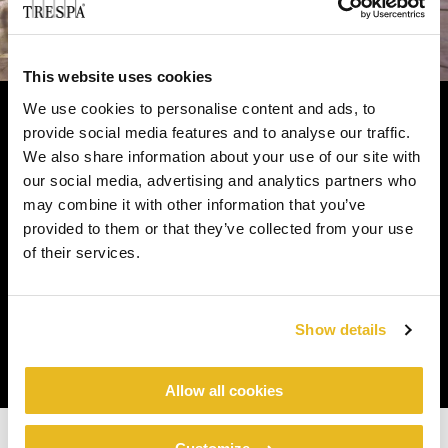
This website uses cookies
We use cookies to personalise content and ads, to
provide social media features and to analyse our traffic.
We also share information about your use of our site with
Je kunt de lente helemaal aan jezelf besteden.
our social media, advertising and analytics partners who
®
Want je weet dat Pura
NFC by Trespa voor je
may combine it with other information that you’ve
huis zorgt. En het blijft er ieder voorjaar mooi
provided to them or that they’ve collected from your use
uitzien, zodat jij erop uit kunt trekken.
of their services.
Show details
Allow all cookies