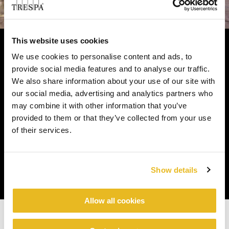
This website uses cookies
We use cookies to personalise content and ads, to
Vous pouvez consacrer votre printemps à
provide social media features and to analyse our traffic.
We also share information about your use of our site with
prendre soin de vous, puisque les clins Trespa
®
our social media, advertising and analytics partners who
Pura
NFC prennent soin de votre maison.
may combine it with other information that you’ve
Printemps après printemps, ils resteront toujours
provided to them or that they’ve collected from your use
aussi beaux, pour que vous puissiez profiter du
of their services.
monde extérieur.
Show details
Allow all cookies