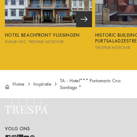
HOTEL BEACHFRONT VLISSINGEN
HISTORIC BUILDI
PURTSALADZESTRE
PURA® NFC
TRESPA® METEON®
TRESPA® METEON®
TA - Hotel*** Portomarin Cno
Home
Inspiratie
Santiago *
VOLG ONS