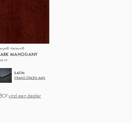
respa® Meteon®
DARK MAHOGANY
W19
SATIN
VRAAG STALEN AAN
Of
vind een dealer