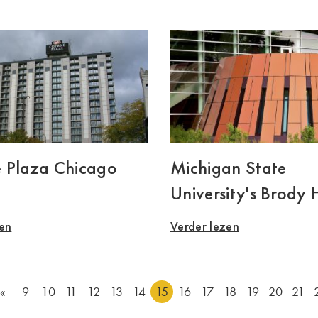
 Plaza Chicago
Michigan State
University's Brody 
zen
Verder lezen
«
9
10
11
12
13
14
15
16
17
18
19
20
21