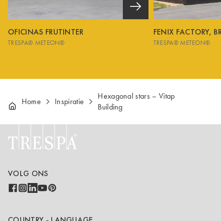
OFICINAS FRUTINTER
FENIX FACTORY, B
TRESPA® METEON®
TRESPA® METEON®
Hexagonal stars – Vitap
Home
Inspiratie
Building
VOLG ONS
COUNTRY - LANGUAGE