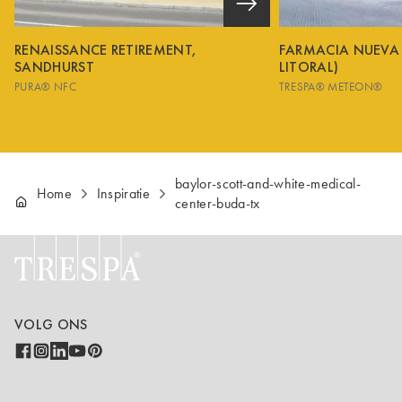
RENAISSANCE RETIREMENT,
FARMACIA NUEVA
SANDHURST
LITORAL)
PURA® NFC
TRESPA® METEON®
baylor-scott-and-white-medical-
Home
Inspiratie
center-buda-tx
VOLG ONS