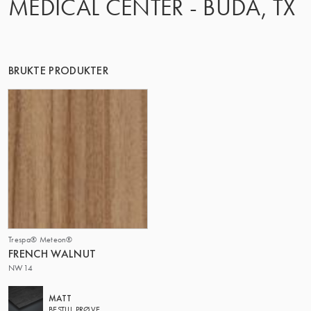
MEDICAL CENTER - BUDA, TX
DENNE GRUPPE | TRESPA INTERNATIONAL
BRUKTE PRODUKTER
Trespa® Meteon®
FRENCH WALNUT
NW14
MATT
BESTILL PRØVE