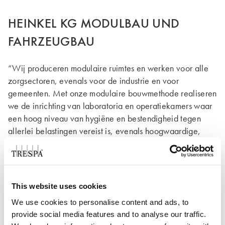
HEINKEL KG MODULBAU UND
FAHRZEUGBAU
“Wij produceren modulaire ruimtes en werken voor alle
zorgsectoren, evenals voor de industrie en voor
gemeenten. Met onze modulaire bouwmethode realiseren
we de inrichting van laboratoria en operatiekamers waar
een hoog niveau van hygiëne en bestendigheid tegen
allerlei belastingen vereist is, evenals hoogwaardige,
onderhoudsvrije gevels die bestand moeten zijn tegen
mechanische belastingen. De factor tijd en het hoge
kwaliteitsniveau waren voor ons doorslaggevend bij de
beslissing om tot modulair bouwen over te gaan. Door
This website uses cookies
deze manier van werken kunnen we tevens de uitstoot op
We use cookies to personalise content and ads, to
de bouwplaats tijdens het monteren van prefab modulaire
provide social media features and to analyse our traffic.
ruimtes minimaliseren. Met name bij de bouw van