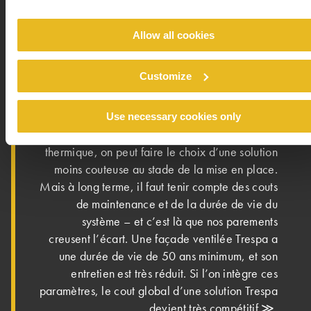
graffitis s’en trouve facilite ≫. De telles qualités
prédestinent les parements à l’habillage des
Allow all cookies
immeubles collectifs : les chocs dus notamment
aux jeux de ballon et aux bicyclettes adossées
Customize
sans ménagement a la façade sont sans effet sur
le revêtement. Michael Ollegott insiste
également sur la pérennité des parements
Use necessary cookies only
®
®
Trespa
Meteon
: ≪ Lors d’une réhabilitation
thermique, on peut faire le choix d’une solution
moins couteuse au stade de la mise en place.
Mais à long terme, il faut tenir compte des couts
de maintenance et de la durée de vie du
système – et c’est là que nos parements
creusent l’écart. Une façade ventilée Trespa a
une durée de vie de 50 ans minimum, et son
entretien est très réduit. Si l’on intègre ces
paramètres, le cout global d’une solution Trespa
devient très compétitif ≫.