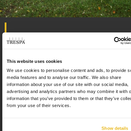
Développement durable : les
mérites de la pérennité
This website uses cookies
Pour Michael Ollegott, chef des ventes régional
chez Trespa Allemagne, le potentiel esthétique
We use cookies to personalise content and ads, to provide s
®
®
media features and to analyse our traffic. We also share
des parements Trespa
Meteon
n’est plus à
information about your use of our site with our social media,
démontrer, et s’accompagne de qualités
advertising and analytics partners who may combine it with o
mécaniques particulièrement avantageuses : ≪
information that you’ve provided to them or that they’ve colle
Nos parements de façade sont réalisés en
from your use of their services.
stratifie compact. Ce matériau très dense résiste
aux chocs et se distingue par sa durabilité. Il est
non absorbant en surface, ce qui simplifie
Show details
beaucoup l’entretien : même le nettoyage des