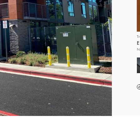
T
E
N