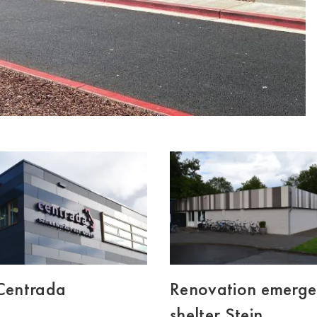
 Centrada
Renovation emerg
shelter Stein