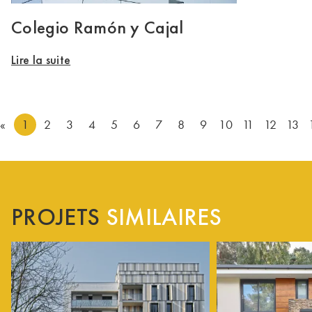
Colegio Ramón y Cajal
Lire la suite
«
1
2
3
4
5
6
7
8
9
10
11
12
13
PROJETS
SIMILAIRES