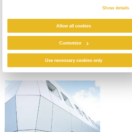
Show details
Allow all cookies
Customize
Renovation emergency shelter Stein
Use necessary cookies only
Lire la suite