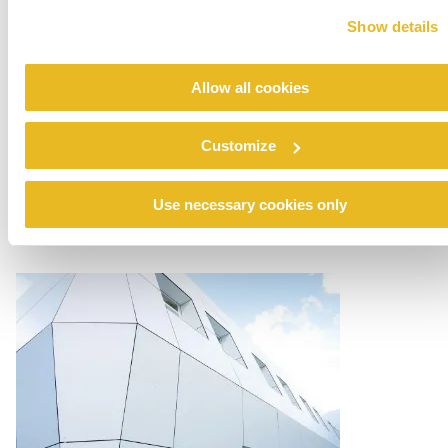
Show details
Allow all cookies
Customize
Renovation emergency shelter Stein
Use necessary cookies only
Consulte Mais informação