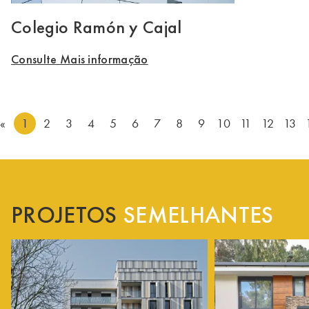
Colegio Ramón y Cajal
Consulte Mais informação
«
1
2
3
4
5
6
7
8
9
10
11
12
13
PROJETOS
SEMELHANTES