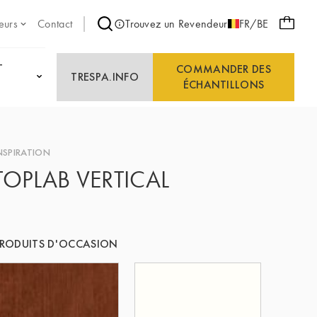
eurs
Contact
Trouvez un Revendeur
FR/BE
T
COMMANDER DES
TRESPA.INFO
ÉCHANTILLONS
NSPIRATION
TOPLAB VERTICAL
RODUITS D'OCCASION