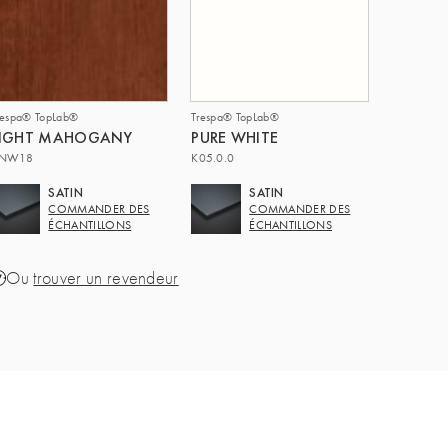
respa® TopLab®
Trespa® TopLab®
LIGHT MAHOGANY
PURE WHITE
NW18
K05.0.0
SATIN
SATIN
COMMANDER DES
COMMANDER DES
ÉCHANTILLONS
ÉCHANTILLONS
Ou
trouver un revendeur