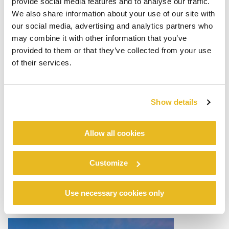
provide social media features and to analyse our traffic.
6. Hotel B&B Lublin Centrum
We also share information about your use of our site with
our social media, advertising and analytics partners who
Lire la suite
may combine it with other information that you’ve
provided to them or that they’ve collected from your use
of their services.
Show details
Allow all cookies
Customize
7. Outlet Vivo La Florida
Use necessary cookies only
Lire la suite