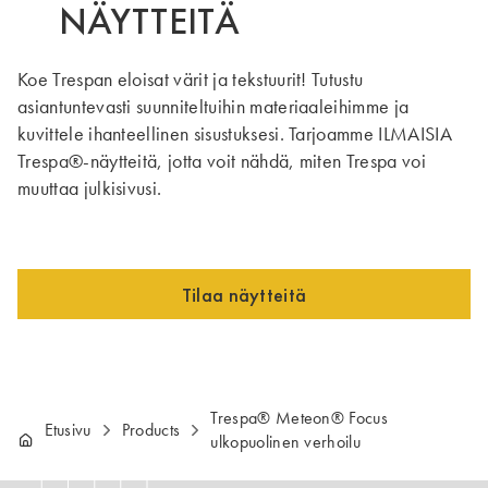
NÄYTTEITÄ
Koe Trespan eloisat värit ja tekstuurit! Tutustu
asiantuntevasti suunniteltuihin materiaaleihimme ja
kuvittele ihanteellinen sisustuksesi. Tarjoamme ILMAISIA
Trespa®-näytteitä, jotta voit nähdä, miten Trespa voi
muuttaa julkisivusi.
Tilaa näytteitä
Trespa® Meteon® Focus
Etusivu
Products
ulkopuolinen verhoilu