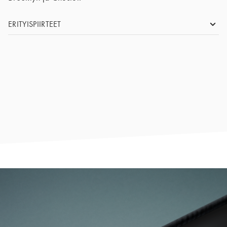
ERITYISPIIRTEET
SIZE
2550 x 1860 mm (SF), 3050 x 1530 mm (IF),
3650 x 1860 mm (FF)
THICKNESS
8 mm, 10 mm, 13mm
TYPE
Varitop (SATIN A03.0.0 reverse), Yksipuolinen
koriste
GRADE
Palonestoaine, Vakio