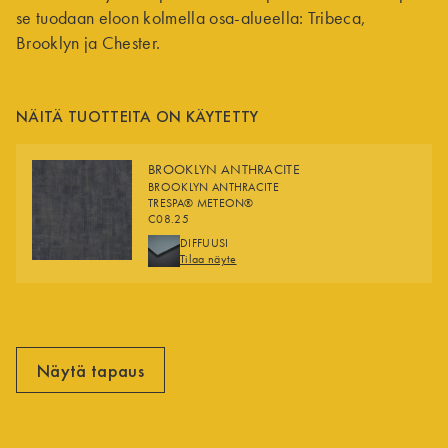
se tuodaan eloon kolmella osa-alueella: Tribeca,
Brooklyn ja Chester.
NÄITÄ TUOTTEITA ON KÄYTETTY
BROOKLYN ANTHRACITE
BROOKLYN ANTHRACITE
TRESPA® METEON®
C08.25
FINISHES
DIFFUUSI
Tilaa näyte
Näytä tapaus