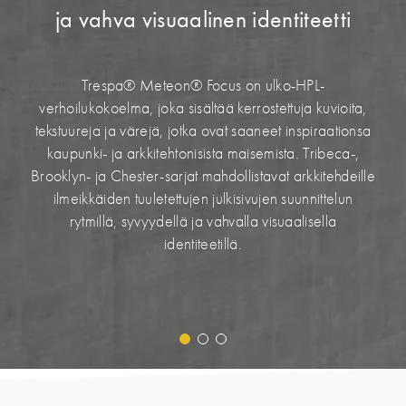
TÄMÄ RYHMÄ | TRESPA INTERNATIONAL
ja vahva visuaalinen identiteetti
ja vahva visuaalinen identiteetti
ja vahva visuaalinen identiteetti
Trespa® Meteon® Focus on ulko-HPL-
Trespa® Meteon® Focus on ulko-HPL-
Trespa® Meteon® Focus on ulko-HPL-
verhoilukokoelma, joka sisältää kerrostettuja kuvioita,
verhoilukokoelma, joka sisältää kerrostettuja kuvioita,
verhoilukokoelma, joka sisältää kerrostettuja kuvioita,
tekstuureja ja värejä, jotka ovat saaneet inspiraationsa
tekstuureja ja värejä, jotka ovat saaneet inspiraationsa
tekstuureja ja värejä, jotka ovat saaneet inspiraationsa
kaupunki- ja arkkitehtonisista maisemista. Tribeca-,
kaupunki- ja arkkitehtonisista maisemista. Tribeca-,
kaupunki- ja arkkitehtonisista maisemista. Tribeca-,
Brooklyn- ja Chester-sarjat mahdollistavat arkkitehdeille
Brooklyn- ja Chester-sarjat mahdollistavat arkkitehdeille
Brooklyn- ja Chester-sarjat mahdollistavat arkkitehdeille
ilmeikkäiden tuuletettujen julkisivujen suunnittelun
ilmeikkäiden tuuletettujen julkisivujen suunnittelun
ilmeikkäiden tuuletettujen julkisivujen suunnittelun
rytmillä, syvyydellä ja vahvalla visuaalisella
rytmillä, syvyydellä ja vahvalla visuaalisella
rytmillä, syvyydellä ja vahvalla visuaalisella
identiteetillä.
identiteetillä.
identiteetillä.