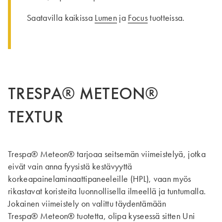
Saatavilla kaikissa
Lumen
ja
Focus
tuotteissa.
TRESPA® METEON®
TEXTUR
Trespa® Meteon® tarjoaa seitsemän viimeistelyä, jotka
eivät vain anna fyysistä kestävyyttä
korkeapainelaminaattipaneeleille (HPL), vaan myös
rikastavat koristeita luonnollisella ilmeellä ja tuntumalla.
Jokainen viimeistely on valittu täydentämään
Trespa® Meteon® tuotetta, olipa kyseessä sitten Uni