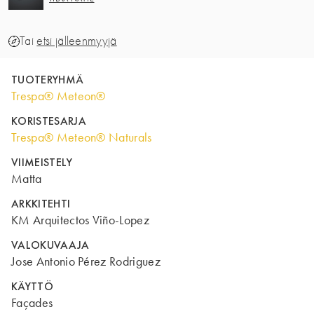
Tai
etsi jälleenmyyjä
TUOTERYHMÄ
Trespa® Meteon®
KORISTESARJA
Trespa® Meteon® Naturals
VIIMEISTELY
Matta
ARKKITEHTI
KM Arquitectos Viño-Lopez
VALOKUVAAJA
Jose Antonio Pérez Rodriguez
KÄYTTÖ
Façades