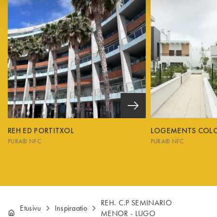
REH ED PORTITXOL
LOGEMENTS COL
PURA® NFC
PURA® NFC
REH. C.P SEMINARIO
Etusivu
Inspiraatio
MENOR - LUGO