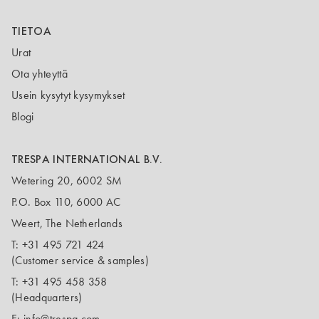
TIETOA
Urat
Ota yhteyttä
Usein kysytyt kysymykset
Blogi
TRESPA INTERNATIONAL B.V.
Wetering 20, 6002 SM
P.O. Box 110, 6000 AC
Weert, The Netherlands
T:
+31 495 721 424
(Customer service & samples)
T:
+31 495 458 358
(Headquarters)
E:
info@trespa.com