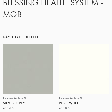
BLESSING HEALTH SYSTEM -
TÄMÄ RYHMÄ | TRESPA INTERNATIONAL
MOB
KÄYTETYT TUOTTEET
Trespa® Meteon®
Trespa® Meteon®
SILVER GREY
PURE WHITE
A03.4.0
A05.0.0