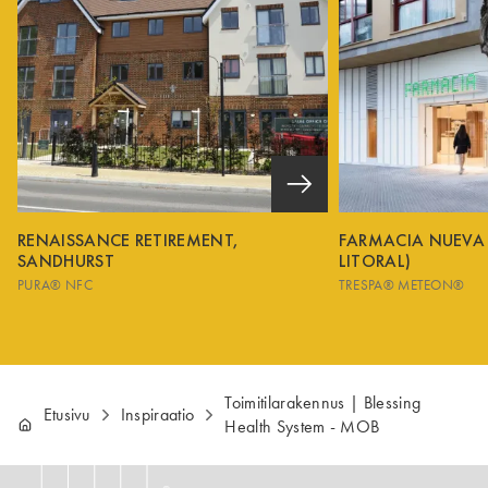
RENAISSANCE RETIREMENT,
FARMACIA NUEVA
SANDHURST
LITORAL)
PURA® NFC
TRESPA® METEON®
Toimitilarakennus | Blessing
Etusivu
Inspiraatio
Health System - MOB