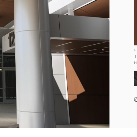
T
T
N