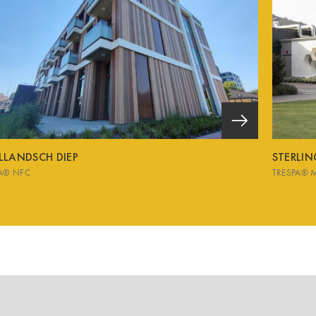
LLANDSCH DIEP
STERLI
A® NFC
TRESPA® 