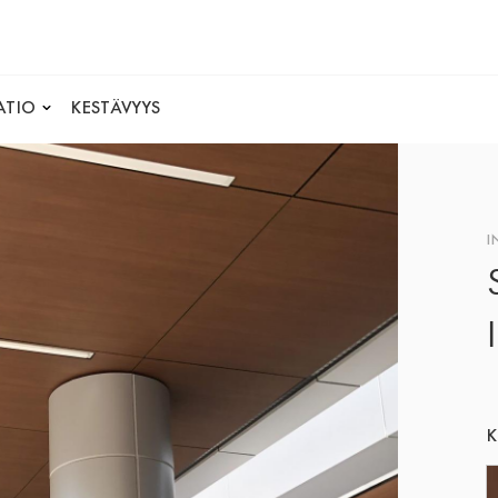
ATIO
KESTÄVYYS
I
K