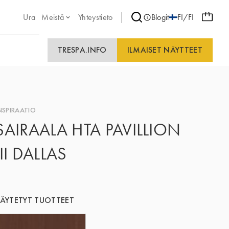
Ura
Meistä
Yhteystieto
Blogit
FI/FI
TRESPA.INFO
ILMAISET NÄYTTEET
NSPIRAATIO
SAIRAALA HTA PAVILLION
III DALLAS
ÄYTETYT TUOTTEET