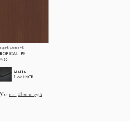
respa® Meteon®
ROPICAL IPE
W30
MATTA
TILAA NÄYTE
Tai
etsi jälleenmyyjä