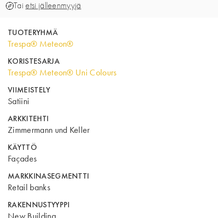
Tai
etsi jälleenmyyjä
TUOTERYHMÄ
Trespa® Meteon®
KORISTESARJA
Trespa® Meteon® Uni Colours
VIIMEISTELY
Satiini
ARKKITEHTI
Zimmermann und Keller
KÄYTTÖ
Façades
MARKKINASEGMENTTI
Retail banks
RAKENNUSTYYPPI
New Building