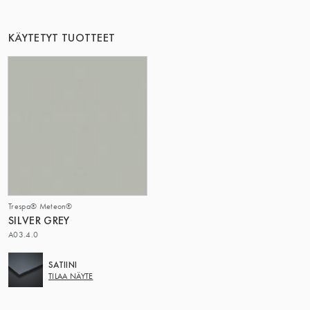
TÄMÄ RYHMÄ | TRESPA INTERNATIONAL
KÄYTETYT TUOTTEET
Trespa® Meteon®
SILVER GREY
A03.4.0
SATIINI
TILAA NÄYTE