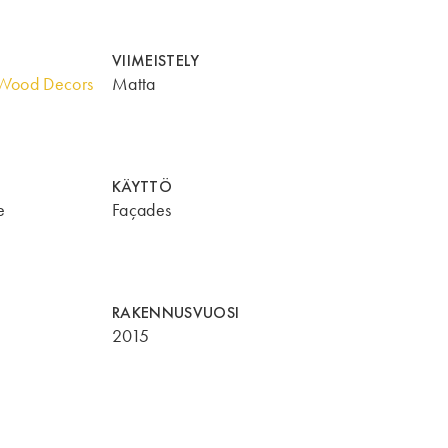
VIIMEISTELY
Wood Decors
Matta
KÄYTTÖ
e
Façades
RAKENNUSVUOSI
2015