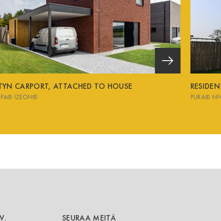
TYN CARPORT, ATTACHED TO HOUSE
RESIDE
SPA® IZEON®
PURA® NF
V.
SEURAA MEITÄ