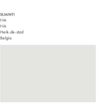
SIJAINTI
NA
NA
Herk-de-stad
Belgia