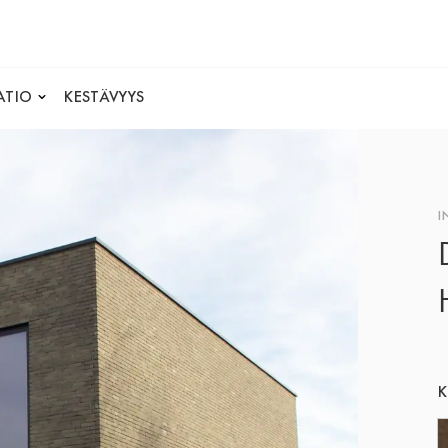
ATIO
KESTÄVYYS
I
K