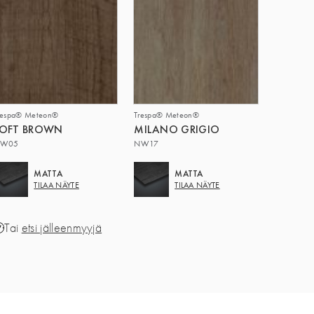
respa® Meteon®
Trespa® Meteon®
LOFT BROWN
MILANO GRIGIO
W05
NW17
MATTA
MATTA
TILAA NÄYTE
TILAA NÄYTE
Tai
etsi jälleenmyyjä