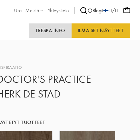
Ura
Meistä
Yhteystieto
Blogit
FI/FI
TRESPA.INFO
ILMAISET NÄYTTEET
NSPIRAATIO
DOCTOR'S PRACTICE
HERK DE STAD
ÄYTETYT TUOTTEET