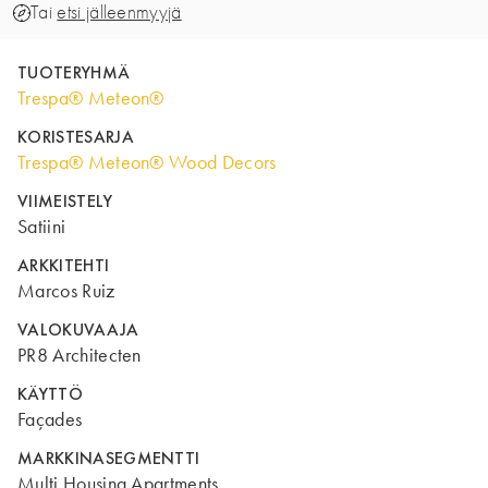
Tai
etsi jälleenmyyjä
TUOTERYHMÄ
Trespa® Meteon®
KORISTESARJA
Trespa® Meteon® Wood Decors
VIIMEISTELY
Satiini
ARKKITEHTI
Marcos Ruiz
VALOKUVAAJA
PR8 Architecten
KÄYTTÖ
Façades
MARKKINASEGMENTTI
Multi Housing Apartments