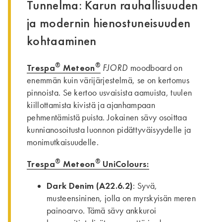
Tunnelma: Karun rauhallisuuden
ja modernin hienostuneisuuden
kohtaaminen
®
®
Trespa
Meteon
FJORD
moodboard on
enemmän kuin värijärjestelmä, se on kertomus
pinnoista. Se kertoo usvaisista aamuista, tuulen
kiillottamista kivistä ja ajanhampaan
pehmentämistä puista. Jokainen sävy osoittaa
kunnianosoitusta luonnon pidättyväisyydelle ja
monimutkaisuudelle.
®
®
Trespa
Meteon
UniColours:
Dark Denim (A22.6.2)
: Syvä,
musteensininen, jolla on myrskyisän meren
painoarvo. Tämä sävy ankkuroi