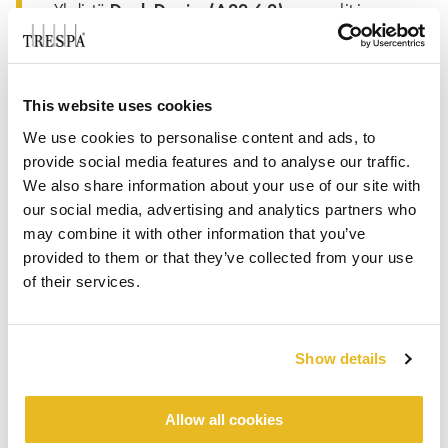
Dark Denim (A22.6.2)
Yhdistä
-paneelit ja
Woodstone (NW29)
vaakasuora verhoilu
luodaksesi visuaalisen rytmin ja syvyyden. Lisää
Mid Grey (A21.5.1)
yksityiskohtia ikkunoiden
This website uses cookies
ja ovikehysten ympärille yhtenäisyyden vuoksi.
Tuloksena on julkisivu, joka tuntuu yhtä aikaa
We use cookies to personalise content and ads, to
nykyaikaiselta ja paikkaan juurtuneelta.
provide social media features and to analyse our traffic.
We also share information about your use of our site with
2. Kaupunkinaturalismi kaupallisessa
our social media, advertising and analytics partners who
suunnittelussa:
may combine it with other information that you’ve
Milano Sabia (NW15)
Käytä
julkisella
provided to them or that they’ve collected from your use
puolella olevan asennuksen pääviimeistelynä
of their services.
valon vangitsemiseksi ja avaruuden luomiseksi.
Dark Denim (A22.6.2)
Lisää
visuaalista
Woodstone
rakennetta ja kontrastia varten ja
Show details
(NW29)
lämpiminä yksityiskohtina
sisäänkäynneissä tai syvennyksissä tekstuurilla
Allow all cookies
kutsumiseen.