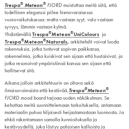
®
®
Trespa
Meteon
FJORD
muistuttaa meitä siitä, että
todellinen eleganssi piilee hienovaraisessa
vuorovaikutuksessa: matta vastaan syyt, valo vastaan
syvyys, lämmin vastaan kylmä.
®
®
Trespa
Meteon
UniColours
Yhdistämällä
ja
®
®
Trespa
Meteon
Naturals
,
arkkitehdit voivat luoda
rakennuksia, jotka tuntuvat sopivan paikkansa,
rakennelmia, jotka kuiskivat sen sijaan että huutaisivat, ja
jotka resonoivat ympäristönsä kanssa sen sijaan että
hallitsevat sitä.
Aikana jolloin arkkitehtuurin on oltava sekä
®
®
Trespa
Meteon
ilmaisuvoimaista että kestävää,
FJORD
mood board tarjoaa uuden näkökulman. Se
kehottaa meitä suunnittelemaan tarkoituksella, antamaan
materiaalin puhua hiljaisesti heijastamastaan luonnosta. Ja
ehkä rakentamaan samalla kunnioituksella ja
kestävyydellä, joka löytyy pohjoisen kallioista ja