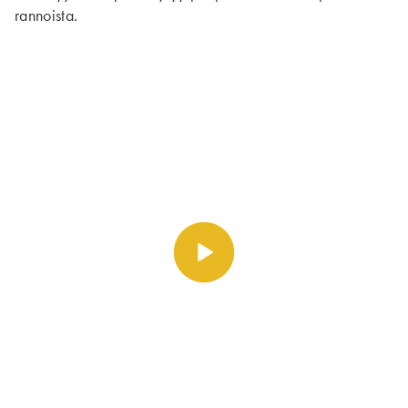
rannoista.
Toista video https://vimeo.c