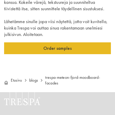
kanssa. Kokeile värejä, tekstuureja ja suunniteltua
tiivistettä itse, sitten suunnittele täydellinen sisustuksesi.
Lähetämme sinulle jopa viisi näytettä, jotta voit kuvitella,
kuinka Trespa voi auttaa sinua rakentamaan unelmiesi
julkisivun. Aloitetaan.
Order samples
trespa-meteon-fjord-moodboard-
Etusivu
blogs
facades