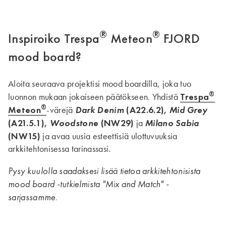
®
®
Inspiroiko Trespa
Meteon
FJORD
mood board?
Aloita seuraava projektisi mood boardilla, joka tuo
®
Trespa
luonnon mukaan jokaiseen päätökseen. Yhdistä
®
Meteon
Dark Denim
(A22.6.2),
Mid Grey
-värejä
(A21.5.1),
Woodstone
(NW29)
Milano Sabia
ja
(NW15)
ja avaa uusia esteettisiä ulottuvuuksia
arkkitehtonisessa tarinassasi.
Pysy kuulolla saadaksesi lisää tietoa arkkitehtonisista
mood board -tutkielmista "Mix and Match" -
sarjassamme.