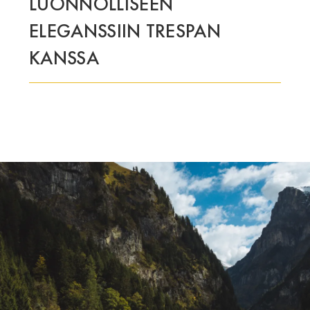
LUONNOLLISEEN
TÄMÄ RYHMÄ | TRESPA INTERNATIONAL
ELEGANSSIIN TRESPAN
KANSSA