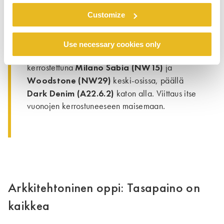
3. Vertikaalinen kerrostus moderneissa
Customize
mökeissä tai retriiteissä:
Mid Grey (A21.5.1)
Kuvittele sävysekoitus,
,
Use necessary cookies only
nousemasta perustasta kivimäisesti,
Milano Sabia (NW15)
kerrostettuna
ja
Woodstone (NW29)
keski-osissa, päällä
Dark Denim (A22.6.2)
katon alla. Viittaus itse
vuonojen kerrostuneeseen maisemaan.
Arkkitehtoninen oppi: Tasapaino on
kaikkea