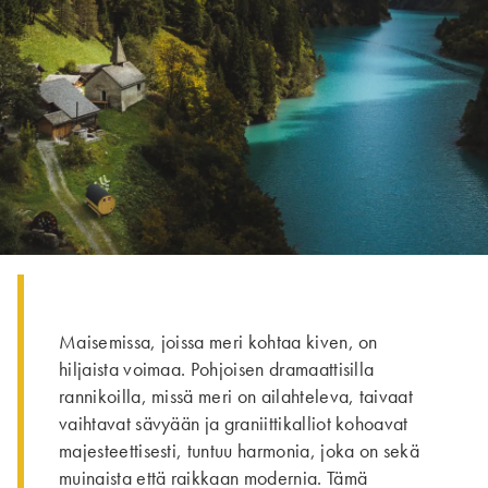
Maisemissa, joissa meri kohtaa kiven, on
hiljaista voimaa. Pohjoisen dramaattisilla
rannikoilla, missä meri on ailahteleva, taivaat
vaihtavat sävyään ja graniittikalliot kohoavat
majesteettisesti, tuntuu harmonia, joka on sekä
muinaista että raikkaan modernia. Tämä