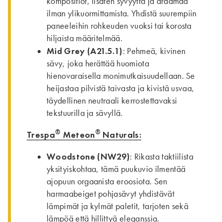
kompositiot, lisäten syvyyttä ja draamaa
ilman ylikuormittamista. Yhdistä suurempiin
paneeleihin rohkeuden vuoksi tai korosta
hiljaista määritelmää.
Mid Grey (A21.5.1)
: Pehmeä, kivinen
sävy, joka herättää huomiota
hienovaraisella monimutkaisuudellaan. Se
heijastaa pilvistä taivasta ja kivistä usvaa,
täydellinen neutraali kerrostettavaksi
tekstuurilla ja sävyllä.
®
®
Trespa
Meteon
Naturals:
Woodstone (NW29)
: Rikasta taktiilista
yksityiskohtaa, tämä puukuvio ilmentää
ajopuun orgaanista eroosiota. Sen
harmaabeiget pohjasävyt yhdistävät
lämpimät ja kylmät paletit, tarjoten sekä
lämpöä että hillittyä eleganssia.