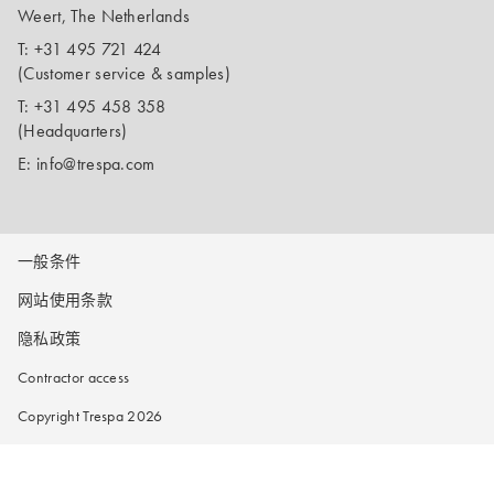
Weert, The Netherlands
T:
+31 495 721 424
(Customer service & samples)
T:
+31 495 458 358
(Headquarters)
E:
info@trespa.com
一般条件
网站使用条款
隐私政策
Contractor access
Copyright Trespa 2026