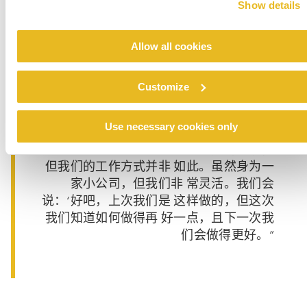
Show details
在制药公司首要的目标是易于清洁。如果
您 能创造性的提供有助于优化清洁流程和
Allow all cookies
成 本的解决方案，这也就是创新。” Meik
Syring, Tresolid 业主
Customize
赛林对‘卫生设计4.0’方法作出了解 释：“你
可以将之看作我们的理念。从 每一个项目
Use necessary cookies only
中，你将了解如何进一步改 进和创新解决
方案。你可能年复一年地 做相同的事情，
但我们的工作方式并非 如此。虽然身为一
家小公司，但我们非 常灵活。我们会
说：‘好吧，上次我们是 这样做的，但这次
我们知道如何做得再 好一点，且下一次我
们会做得更好。”