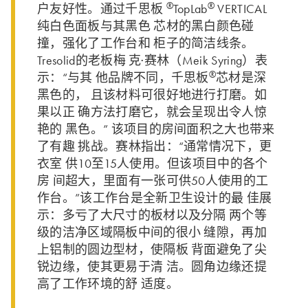
®
®
户友好性。通过千思板
TopLab
VERTICAL
纯白色面板与其黑色 芯材的黑白颜色碰
撞，强化了工作台和 柜子的简洁线条。
Tresolid的老板梅 克·赛林（Meik Syring）表
®
示：“与其 他品牌不同，千思板
芯材是深
黑色的， 且该材料可很好地进行打磨。如
果以正 确方法打磨它，就会呈现出令人惊
艳的 黑色。” 该项目的房间面积之大也带来
了有趣 挑战。赛林指出：“通常情况下，更
衣室 供10至15人使用。但该项目中的各个
房 间超大，里面有一张可供50人使用的工
作台。”该工作台是全新卫生设计的最 佳展
示：多亏了大尺寸的板材以及分隔 两个等
级的洁净区域隔板中间的很小 缝隙，再加
上铝制的圆边型材，使隔板 背面避免了尖
锐边缘，使其更易于清 洁。圆角边缘还提
高了工作环境的舒 适度。