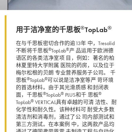
®
®
用于洁净室的千思板
TopLab
在与千思板密切合作的逾13年 中，Tresolid
®
®
不断将千思板
TopLab
产 品运用于欧洲德
语区的各类洁净室项 目，例如：著名的柏
林夏里特大学附属 医院的药房，以及位于
梅尔松根的贝朗 专业营养服务子公司。 千
®
®
思板
TopLab
可以说是洁净室等严 苛环境
的首选材料。由于其光滑质感 和封闭表
®
®
®
面，千思板
TopLab
PLUS和千 思板
®
TopLab
VERTICAL具有卓越的可清 洁性、耐
化学性和耐久性。该种材料可 耐受大多数
清洁剂和消毒剂，通过了公 司内部测试和
第三方测试。在本案例 中，这两款产品均
通过了德国弗劳恩霍 夫制造工程与自动化