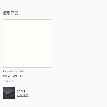
该集团 | TRESPA INTERNATIONAL
使用产品
Trespa® TopLab®
PURE WHITE
K05.0.0
SATIN
订购样品