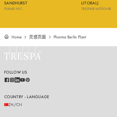
SANDHURST
LITORAL)
PURA® NFC
TRESPA® METEON®
Home
灵感页面
Pharma Berlin Plant
FOLLOW US
COUNTRY - LANGUAGE
ZH/CN