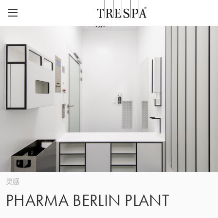
Trespa
外墙板
室内墙板
TRESPA® METEON®
灵感页面
TRESPA® TOPLAB®
可持续性
项目
CASE STUDIES
CAREERS
我们的愿景与价值观
联系
ABOUT US
联系
Z
历史
灵感
PHARMA BERLIN PLANT
关注质量