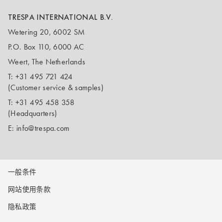
TRESPA INTERNATIONAL B.V.
Wetering 20, 6002 SM
P.O. Box 110, 6000 AC
Weert, The Netherlands
T:
+31 495 721 424
(Customer service & samples)
T:
+31 495 458 358
(Headquarters)
E:
info@trespa.com
一般条件
网站使用条款
隐私政策