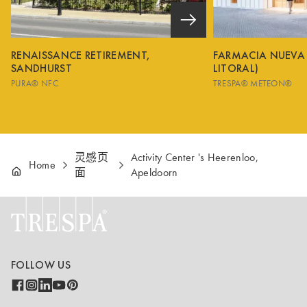
RENAISSANCE RETIREMENT,
FARMACIA NUEVA
SANDHURST
LITORAL)
PURA® NFC
TRESPA® METEON®
灵感页
Activity Center 's Heerenloo,
Home
面
Apeldoorn
FOLLOW US