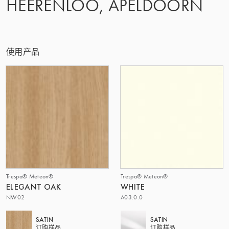
HEERENLOO, APELDOORN
该集团 | TRESPA INTERNATIONAL
使用产品
Trespa® Meteon®
Trespa® Meteon®
ELEGANT OAK
WHITE
NW02
A03.0.0
SATIN
SATIN
订购样品
订购样品