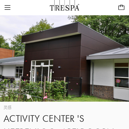
Trespa
外墙板
室内墙板
TRESPA® METEON®
灵感页面
TRESPA® TOPLAB®
可持续性
项目
CASE STUDIES
CAREERS
我们的愿景与价值观
联系
ABOUT US
联系
ZH/CN
历史
灵感
ACTIVITY CENTER 'S
关注质量