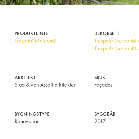
PRODUKTLINJE
DEKORSETT
Trespa® Meteon®
Trespa® Meteon® 
Trespa® Meteon® U
ARKITEKT
BRUK
Slaa & van Asselt arkitekter
Façades
BYGNINGSTYPE
BYGGEÅR
Renovation
2017