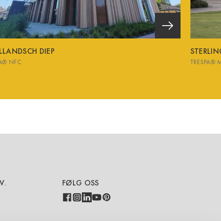
LLANDSCH DIEP
STERLI
A® NFC
TRESPA® 
V.
FØLG OSS