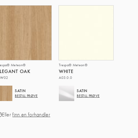
respa® Meteon®
Trespa® Meteon®
ELEGANT OAK
WHITE
W02
A03.0.0
SATIN
SATIN
BESTILL PRØVE
BESTILL PRØVE
Eller
finn en forhandler