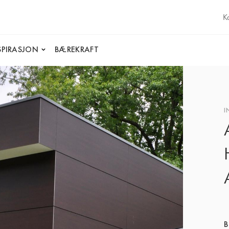
K
SPIRASJON
BÆREKRAFT
I
B