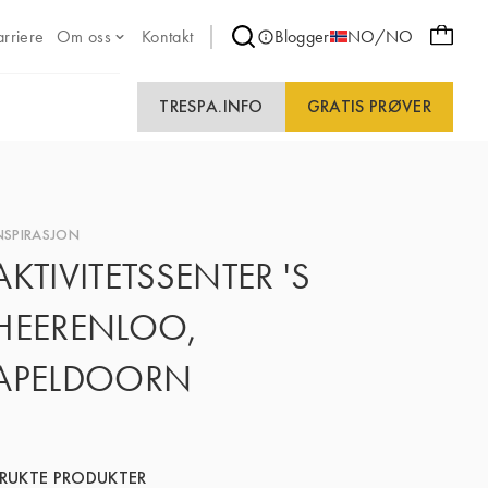
arriere
Om oss
Kontakt
Blogger
NO/NO
TRESPA.INFO
GRATIS PRØVER
NSPIRASJON
AKTIVITETSSENTER 'S
HEERENLOO,
APELDOORN
RUKTE PRODUKTER