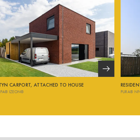
TYN CARPORT, ATTACHED TO HOUSE
RESIDE
SPA® IZEON®
PURA® NF