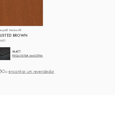
respa® Meteon®
RUSTED BROWN
M01
MATT
REQUISITAR AMOSTRA
Ou
encontrar um revendedor