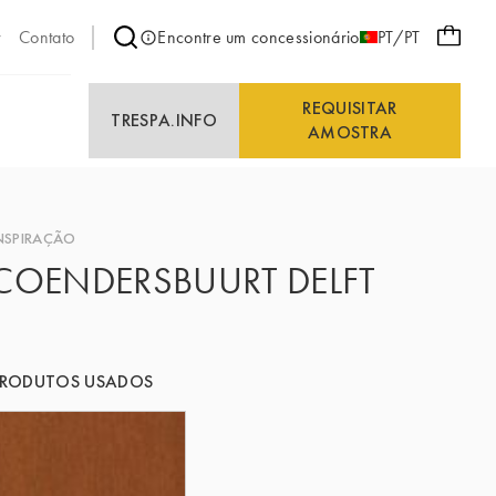
Contato
Encontre um concessionário
PT/PT
REQUISITAR
E
TRESPA.INFO
AMOSTRA
NSPIRAÇÃO
COENDERSBUURT DELFT
PRODUTOS USADOS