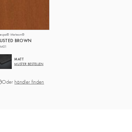
respa® Meteon®
RUSTED BROWN
M01
MATT
MUSTER BESTELLEN
Oder
händler finden