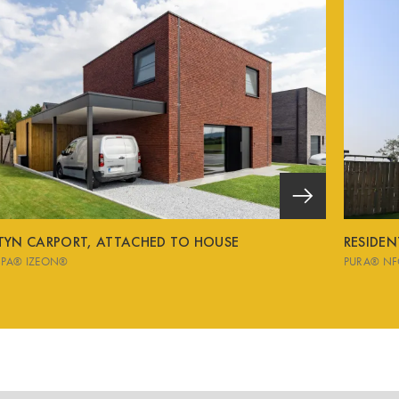
TYN CARPORT, ATTACHED TO HOUSE
RESIDE
SPA® IZEON®
PURA® NF