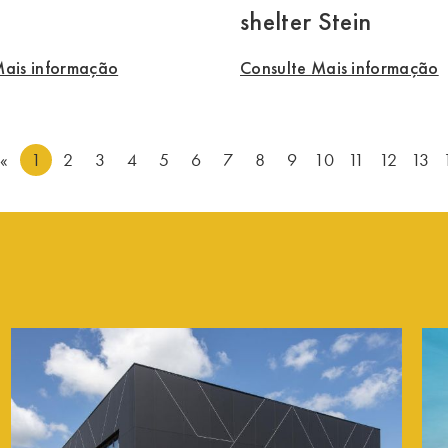
shelter Stein
Mais informação
Consulte Mais informação
«
1
2
3
4
5
6
7
8
9
10
11
12
13