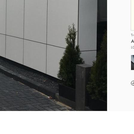
T
A
L