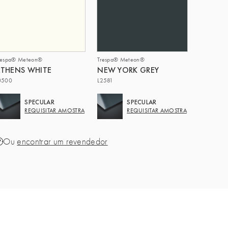
respa® Meteon®
Trespa® Meteon®
THENS WHITE
NEW YORK GREY
0500
L2581
SPECULAR
SPECULAR
REQUISITAR AMOSTRA
REQUISITAR AMOSTRA
Ou
encontrar um revendedor