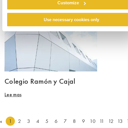
Customize
Lee mas
Use necessary cookies only
Colegio Ramón y Cajal
Lee mas
«
1
2
3
4
5
6
7
8
9
10
11
12
13