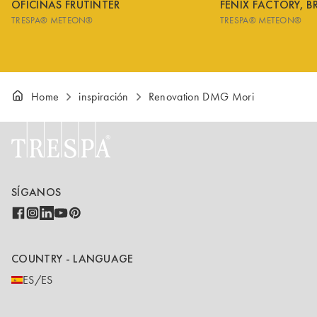
OFICINAS FRUTINTER
FENIX FACTORY, B
TRESPA® METEON®
TRESPA® METEON®
Home
inspiración
Renovation DMG Mori
SÍGANOS
COUNTRY - LANGUAGE
ES/ES