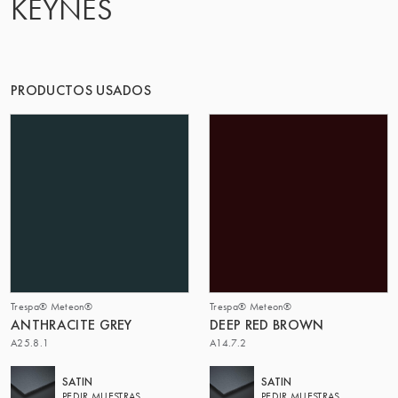
KEYNES
EL GRUPO | TRESPA INTERNATIONAL
PRODUCTOS USADOS
Trespa® Meteon®
Trespa® Meteon®
ANTHRACITE GREY
DEEP RED BROWN
A25.8.1
A14.7.2
SATIN
SATIN
PEDIR MUESTRAS
PEDIR MUESTRAS