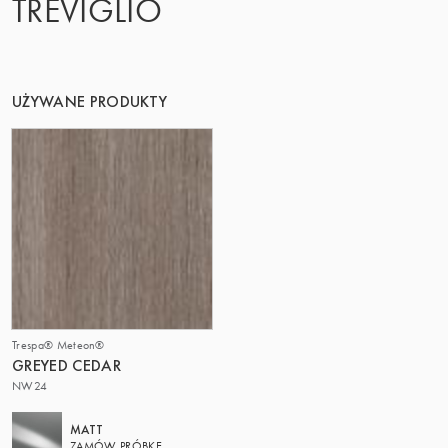
TREVIGLIO
UŻYWANE PRODUKTY
Trespa® Meteon®
GREYED CEDAR
NW24
MATT
ZAMÓW PRÓBKĘ