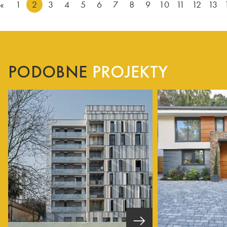
«
1
2
3
4
5
6
7
8
9
10
11
12
13
PODOBNE
PROJEKTY