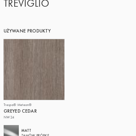
TREVIGLIO
TA GRUPA | TRESPA INTERNATIONAL
UŻYWANE PRODUKTY
Trespa® Meteon®
GREYED CEDAR
NW24
MATT
ZAMÓW PRÓBKĘ