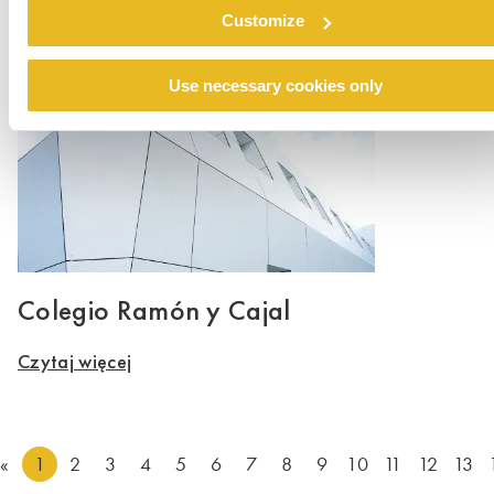
Czytaj więcej
Customize
Use necessary cookies only
Colegio Ramón y Cajal
Czytaj więcej
«
1
2
3
4
5
6
7
8
9
10
11
12
13