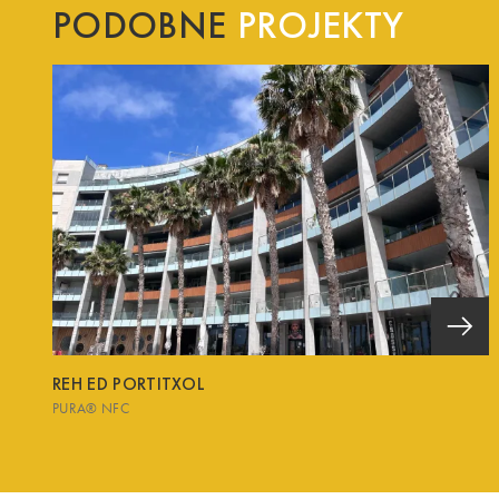
PODOBNE
PROJEKTY
REH ED PORTITXOL
PURA® NFC