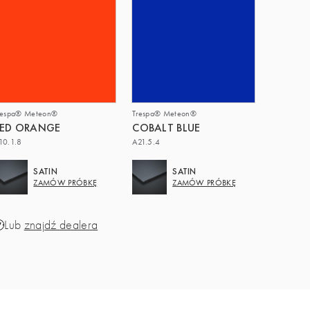
respa® Meteon®
Trespa® Meteon®
RED ORANGE
COBALT BLUE
10.1.8
A21.5.4
SATIN
SATIN
ZAMÓW PRÓBKĘ
ZAMÓW PRÓBKĘ
Lub
znajdź dealera