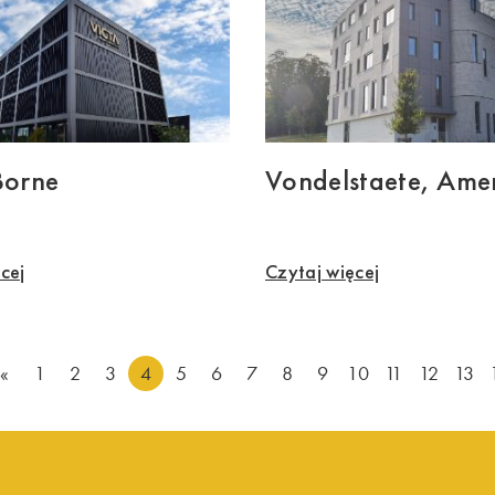
Borne
Vondelstaete, Amer
cej
Czytaj więcej
«
1
2
3
4
5
6
7
8
9
10
11
12
13