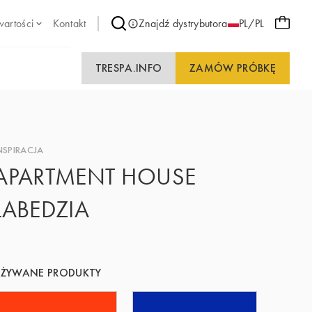
wartości
Kontakt
Znajdź dystrybutora
PL/PL
TRESPA.INFO
ZAMÓW PRÓBKĘ
NSPIRACJA
APARTMENT HOUSE
LABEDZIA
UŻYWANE PRODUKTY