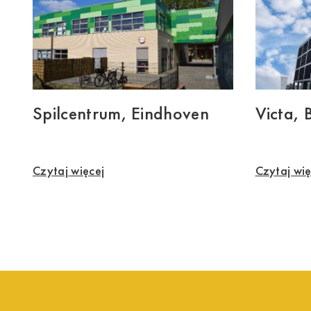
Spilcentrum, Eindhoven
Victa, 
Czytaj więcej
Czytaj wię