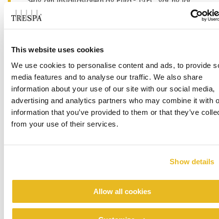
Selv om installasjonen av Pura
NFC var ny for
Trompeo, bekreftet han at det var en relativt
enkel prosess: “Til slutt var det ganske enkelt.
Det er som å installere andre typer fasader,
eller til og med et parkettgulv.”
This website uses cookies
We use cookies to personalise content and ads, to provide s
“Så på relativt kort tid klarte vi å implementere
media features and to analyse our traffic. We also share
ideen vår: å skape en kontinuitet mellom inne
information about your use of our site with our social media,
og ute.” Tre forskjellige nyanser er den røde
advertising and analytics partners who may combine it with o
tråden i designet, som setter tonen for både
information that you’ve provided to them or that they’ve colle
®
byggets eksteriør og interiør: Pura
NFC på
from your use of their services.
utsiden, treverk for interiørelementene. Utenfor
®
er Pura
NFC-kledningene plassert på en
leken, men symmetrisk måte, der nyansene
Show details
veksler i en behagelig rytme. Vindusrammer,
®
vinduskarmer og blomsterkasser, også i Pura
Allow all cookies
NFC, ferdigstilt med et integrert LED-
belysningssystem, blender godt inn i designet og
sørger for at linjene ikke avbrytes.