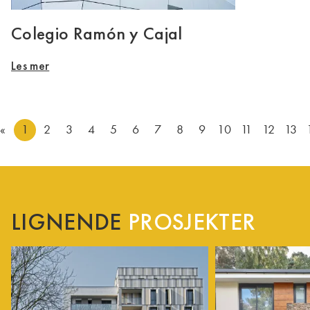
Colegio Ramón y Cajal
Les mer
«
1
2
3
4
5
6
7
8
9
10
11
12
13
LIGNENDE
PROSJEKTER