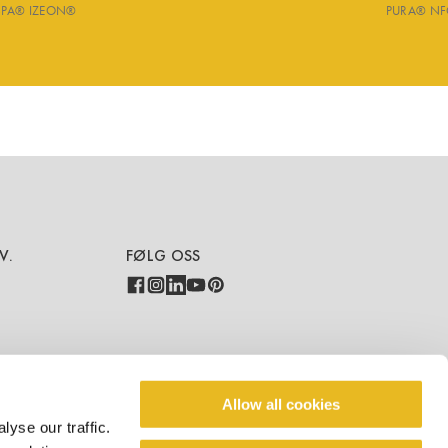
SPA® IZEON®
PURA® NF
V.
FØLG OSS
COUNTRY - LANGUAGE
Allow all cookies
yse our traffic.
NO/NO