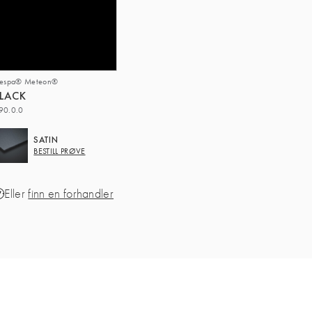
respa® Meteon®
LACK
90.0.0
SATIN
BESTILL PRØVE
Eller
finn en forhandler