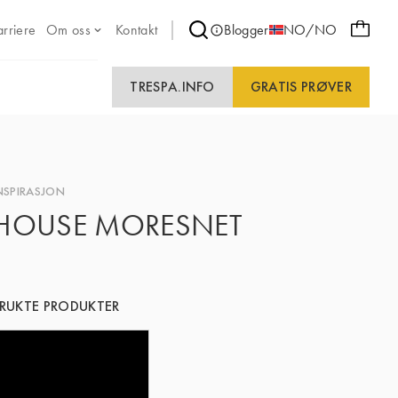
arriere
Om oss
Kontakt
Blogger
NO/NO
TRESPA.INFO
GRATIS PRØVER
NSPIRASJON
HOUSE MORESNET
RUKTE PRODUKTER