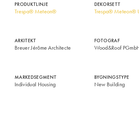
PRODUKTLINJE
DEKORSETT
Trespa® Meteon®
Trespa® Meteon® U
ARKITEKT
FOTOGRAF
Breuer Jérôme Architecte
Wood&Roof PGmb
MARKEDSEGMENT
BYGNINGSTYPE
Individual Housing
New Building