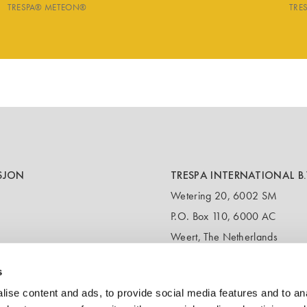
TRESPA® METEON®
TRE
SJON
TRESPA INTERNATIONAL B.
Wetering 20, 6002 SM
P.O. Box 110, 6000 AC
Weert, The Netherlands
T:
+31 495 721 424
s
(Customer service & samples)
T:
+31 495 458 358
ise content and ads, to provide social media features and to anal