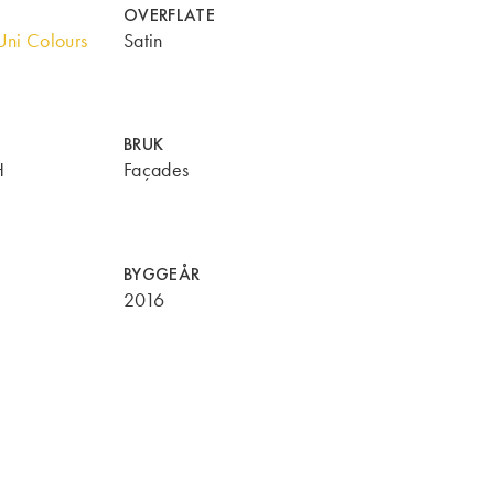
OVERFLATE
ni Colours
Satin
BRUK
H
Façades
BYGGEÅR
2016