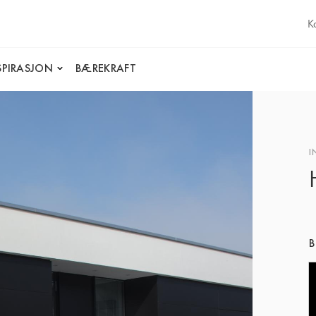
K
SPIRASJON
BÆREKRAFT
I
B