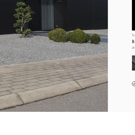
T
B
A