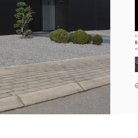
T
B
A