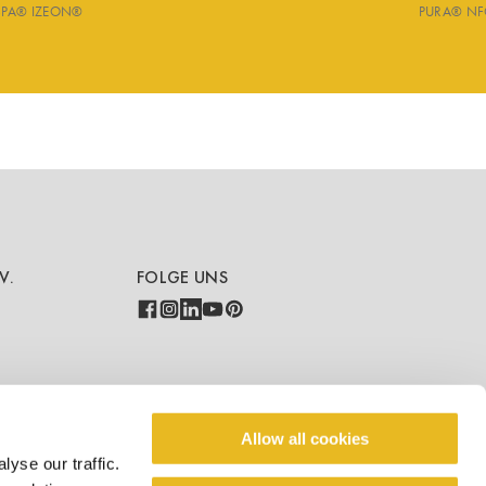
SPA® IZEON®
PURA® NF
V.
FOLGE UNS
COUNTRY - LANGUAGE
Allow all cookies
yse our traffic.
DE/CH