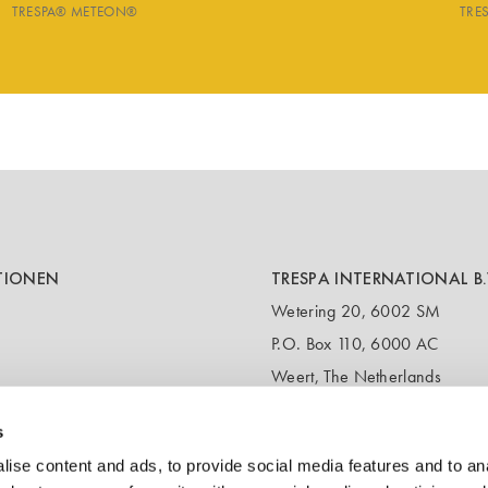
TRESPA® METEON®
TRE
TIONEN
TRESPA INTERNATIONAL B.
Wetering 20, 6002 SM
P.O. Box 110, 6000 AC
Weert, The Netherlands
T:
+31 495 721 424
s
(Customer service & samples)
T:
+31 495 458 358
ise content and ads, to provide social media features and to anal