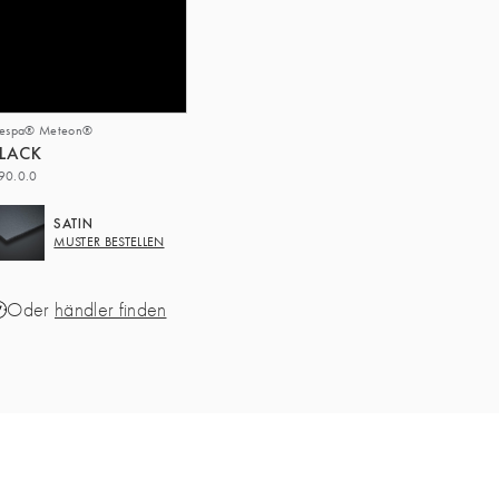
respa® Meteon®
LACK
90.0.0
SATIN
MUSTER BESTELLEN
Oder
händler finden