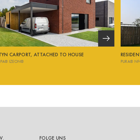
TYN CARPORT, ATTACHED TO HOUSE
RESIDE
SPA® IZEON®
PURA® NF
V.
FOLGE UNS