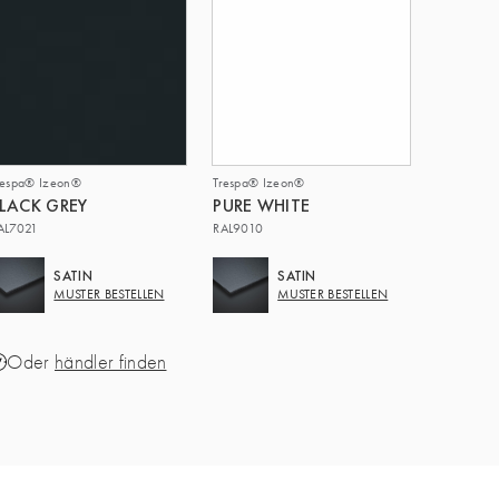
respa® Izeon®
Trespa® Izeon®
LACK GREY
PURE WHITE
AL7021
RAL9010
SATIN
SATIN
MUSTER BESTELLEN
MUSTER BESTELLEN
Oder
händler finden