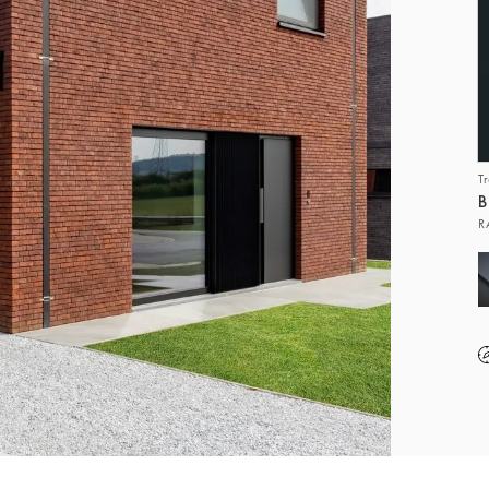
T
B
R