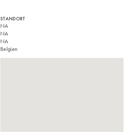
STANDORT
NA
NA
NA
Belgien