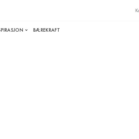
K
SPIRASJON
BÆREKRAFT