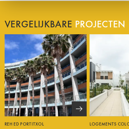
VERGELIJKBARE
PROJECTEN
REH ED PORTITXOL
LOGEMENTS COL