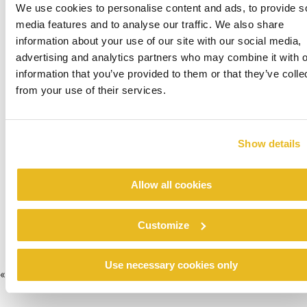
We use cookies to personalise content and ads, to provide s
media features and to analyse our traffic. We also share
information about your use of our site with our social media,
advertising and analytics partners who may combine it with o
information that you’ve provided to them or that they’ve colle
from your use of their services.
Show details
Colegio Ramón y Cajal
Allow all cookies
Verder lezen
Customize
Use necessary cookies only
«
1
2
3
4
5
6
7
8
9
10
11
12
13