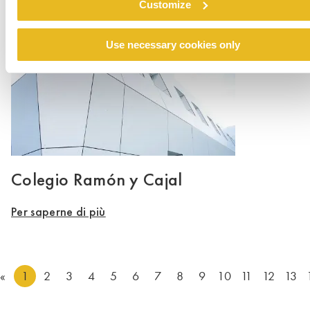
Customize
Use necessary cookies only
Colegio Ramón y Cajal
Per saperne di più
«
1
2
3
4
5
6
7
8
9
10
11
12
13