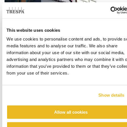
Office Centrada
This website uses cookies
We use cookies to personalise content and ads, to provide s
Per saperne di più
media features and to analyse our traffic. We also share
information about your use of our site with our social media,
advertising and analytics partners who may combine it with o
information that you’ve provided to them or that they’ve colle
from your use of their services.
Show details
Renovation emergency shelter Stein
Allow all cookies
Per saperne di più