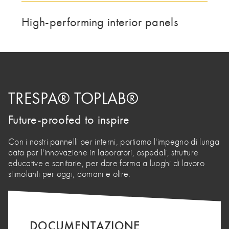
High-performing interior panels
IL GRUPPO | TRESPA INTERNATIONAL
TRESPA® TOPLAB®
Future-proofed to inspire
Con i nostri pannelli per interni, portiamo l'impegno di lunga
data per l'innovazione in laboratori, ospedali, strutture
educative e sanitarie, per dare forma a luoghi di lavoro
stimolanti per oggi, domani e oltre.
DOCUMENTAZIONE