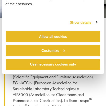
of their services.
Show details
®
®
Trespa
TopLab
offre superfici scientifiche
Allow all cookies
belle e durevoli in una soluzione pluripremiata e
certificata per l'affidabilità e l'impatto
Customize
ambientale, in linea con i programmi
GREENGUARD Gold Certification.
Use necessary cookies only
Trespa International B.V. è membro di SEFA
(Scientific Equipment and Furniture Association),
EGNATON (European Association for
Sustainable Laboratory Technologies) e
VIP3000 (Association for Cleanrooms and
®
Pharmaceutical Construction). La linea Trespa
®