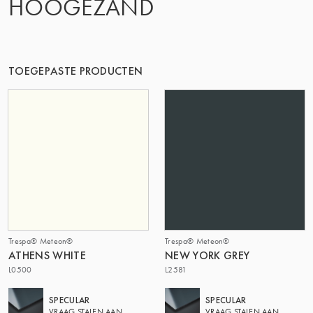
HOOGEZAND
DE GROEP | TRESPA INTERNATIONAL
TOEGEPASTE PRODUCTEN
Trespa® Meteon®
Trespa® Meteon®
ATHENS WHITE
NEW YORK GREY
L0500
L2581
SPECULAR
SPECULAR
VRAAG STALEN AAN
VRAAG STALEN AAN