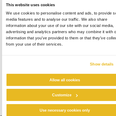
Renovatie noodopvang Stein
This website uses cookies
Verder lezen
We use cookies to personalise content and ads, to provide s
media features and to analyse our traffic. We also share
information about your use of our site with our social media,
advertising and analytics partners who may combine it with o
information that you’ve provided to them or that they’ve colle
from your use of their services.
Show details
Colegio Ramón y Cajal
Allow all cookies
Verder lezen
Customize
Use necessary cookies only
«
1
2
3
4
5
6
7
8
9
10
11
12
13