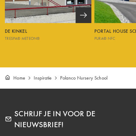
DE KINKEL
PORTAL HOUSE S
TRESPA® METEON®
PURA® NFC
Home
Inspiratie
Polanco Nursery School
SCHRIJF JE IN VOOR DE
NIEUWSBRIEF!