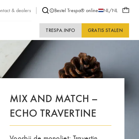
ntact & dealers
Bestel Trespa® online
NL/NL
TRESPA.INFO
GRATIS STALEN
MIX AND MATCH –
ECHO TRAVERTINE
Voorbij de monoliet: Travertin