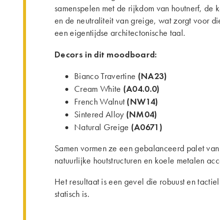
samenspelen met de rijkdom van houtnerf, de k
en de neutraliteit van greige, wat zorgt voor di
een eigentijdse architectonische taal.
Decors in dit moodboard:
(NA23)
Bianco Travertine
(A04.0.0)
Cream White
(NW14)
French Walnut
(NM04)
Sintered Alloy
(A0671)
Natural Greige
Samen vormen ze een gebalanceerd palet van 
natuurlijke houtstructuren en koele metalen acc
Het resultaat is een gevel die robuust en tactie
statisch is.