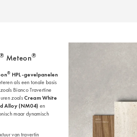
®
®
Meteon
®
eon
HPL-gevelpanelen
eteren als een tonale basis
 zoals Bianco Travertine
Cream White
uren zoals
ed Alloy (NM04)
en
monisch maar dynamisch
tuur van travertin