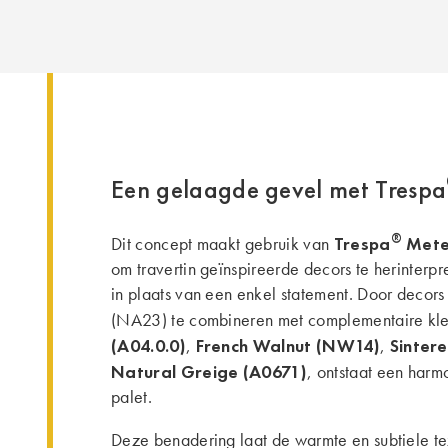
Een gelaagde gevel met Trespa
®
Trespa
Met
Dit concept maakt gebruik van
om travertin geïnspireerde decors te herinterpr
in plaats van een enkel statement. Door decors
(NA23) te combineren met complementaire kle
(A04.0.0)
French Walnut (NW14)
Sinter
,
,
Natural Greige (A0671)
, ontstaat een har
palet.
Deze benadering laat de warmte en subtiele tex