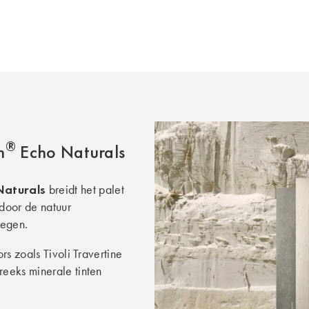
®
n
Echo Naturals
Naturals
breidt het palet
door de natuur
oegen.
rs zoals Tivoli Travertine
eeks minerale tinten