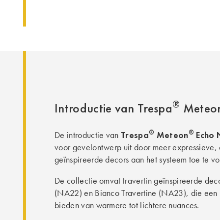
®
Introductie van Trespa
Meteo
®
®
Trespa
Meteon
Echo 
De introductie van
voor gevelontwerp uit door meer expressieve, 
geïnspireerde decors aan het systeem toe te v
De collectie omvat travertin geïnspireerde deco
(NA22) en Bianco Travertine (NA23), die een r
bieden van warmere tot lichtere nuances.