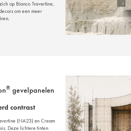
zich op Bianco Travertine,
 decors om een meer
ëren.
®
on
gevelpanelen
erd contrast
ravertine (NA23) en Cream
s. Deze lichtere tinten