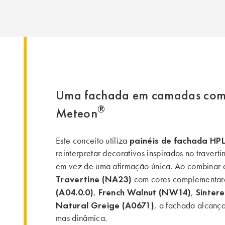
Uma fachada em camadas com
®
Meteon
painéis de fachada HP
Este conceito utiliza
reinterpretar decorativos inspirados no traver
em vez de uma afirmação única. Ao combinar
Travertine (NA23)
com cores complementa
(A04.0.0)
French Walnut (NW14)
Sinter
,
,
Natural Greige (A0671)
, a fachada alcanç
mas dinâmica.