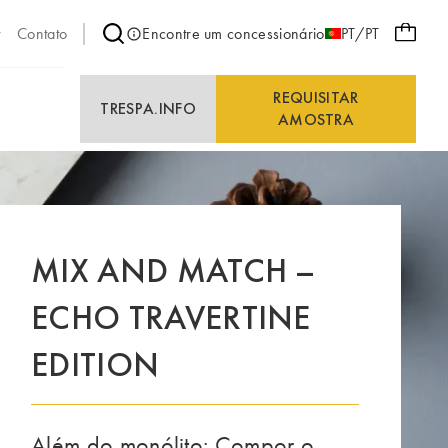
Contato
Encontre um concessionário
PT/PT
REQUISITAR
E
TRESPA.INFO
AMOSTRA
MIX AND MATCH –
ECHO TRAVERTINE
EDITION
Além do monólito: Compor o