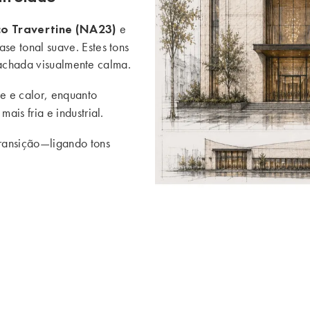
co Travertine (NA23)
e
se tonal suave. Estes tons
fachada visualmente calma.
e e calor, enquanto
ais fria e industrial.
ransição—ligando tons