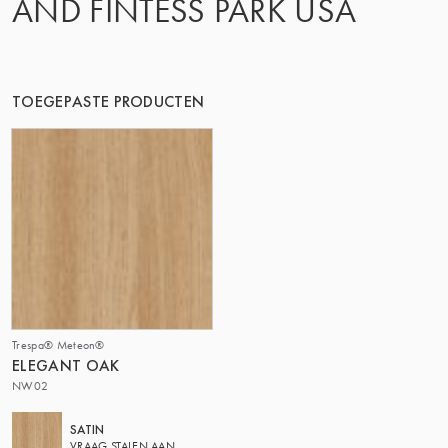
AND FINTESS PARK USA
DE GROEP | TRESPA INTERNATIONAL
TOEGEPASTE PRODUCTEN
Trespa® Meteon®
ELEGANT OAK
NW02
SATIN
VRAAG STALEN AAN