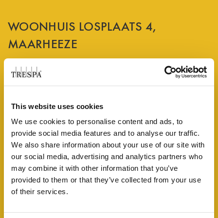
WOONHUIS LOSPLAATS 4,
MAARHEEZE
Privéwoningen -
Maarheeze , Nederland
This website uses cookies
TOEGEPASTE PRODUCTEN
We use cookies to personalise content and ads, to
provide social media features and to analyse our traffic.
AGED ASH
We also share information about your use of our site with
AGED ASH
our social media, advertising and analytics partners who
PURA® NFC
PU17
may combine it with other information that you’ve
FINISHES
MATT
provided to them or that they’ve collected from your use
Vraag stalen aan
of their services.