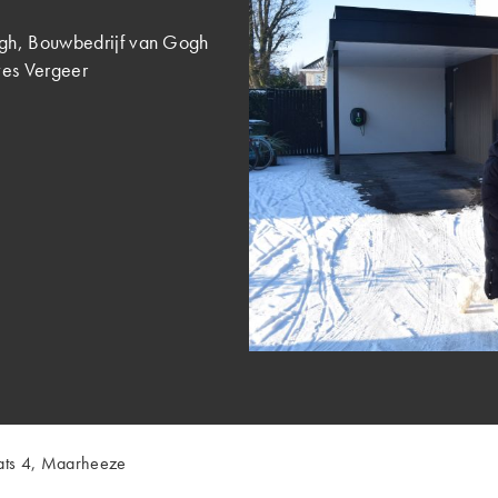
ogh, Bouwbedrijf van Gogh
ves Vergeer
aats 4, Maarheeze