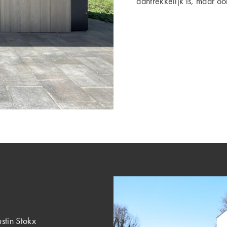
aantrekkelijk is, maar o
stin Stokx