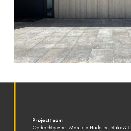
Projectteam
Opdrachtgevers: Marcelle Hodgson-Stokx & Ju