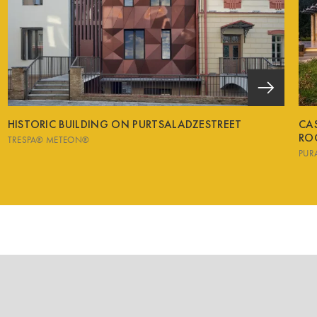
HISTORIC BUILDING ON PURTSALADZESTREET
CA
RO
TRESPA® METEON®
PUR