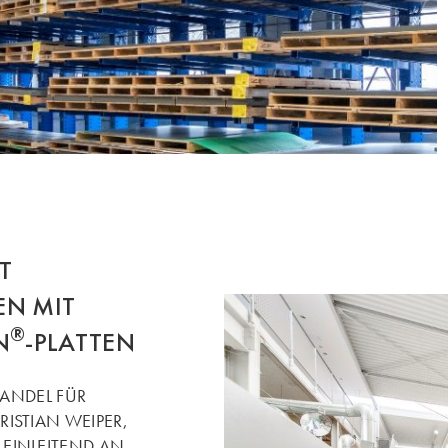
T
EN MIT
®
N
-PLATTEN
HANDEL FÜR
ISTIAN WEIPER,
EINLEITEND AN.