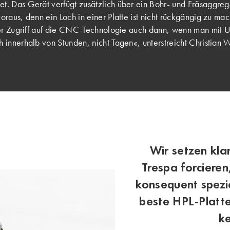
t. Das Gerät verfügt zusätzlich über ein Bohr- und Fräsaggreg
oraus, denn ein Loch in einer Platte ist nicht rückgängig zu m
der Zugriff auf die CNC-Technologie auch dann, wenn man mit Un
 innerhalb von Stunden, nicht Tagen«, unterstreicht Christian 
Wir setzen kla
Trespa forciere
konsequent spezia
beste HPL-Platt
ke