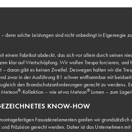
– denn solche Leistungen sind nicht unbedingt in Eigenregie zu
einem Fabrikat abdeckt, das sich vor allem durch seinen niedr
en klar auf Wertschöpfung. Wir wollen Trespa forcieren, und h
t – daran gibt es keinen Zweifel. Deswegen halten wir die Tre
und zwar in der Ausführung B1 schwer entflammbar mit beidseiti
 zugleich den Brandschutzanforderungen gerecht zu werden«. E
®
®
Meteon
-Kollektion – wie etwa Meteon
Lumen – zum Lager
SGEZEICHNETES KNOW-HOW
u montagefertigen Fassadenelementen greifen wir grundsätzlich
 und Präzision gerecht werden. Daher ist das Unternehmen mi