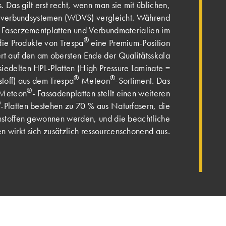
Das gilt erst recht, wenn man sie mit üblichen,
erbundsystemen (WDVS) vergleicht. Während
Faserzementplatten und Verbundmaterialien im
®
ie Produkte von Trespa
eine Premium-Position
ert auf den am obersten Ende der Qualitätsskala
iedelten HPL-Platten (High Pressure Laminate =
®
®
toff) aus dem Trespa
Meteon
-Sortiment. Das
®
r Meteon
- Fassadenplatten stellt einen weiteren
®
-Platten bestehen zu 70 % aus Naturfasern, die
stoffen gewonnen werden, und die beachtliche
en wirkt sich zusätzlich ressourcenschonend aus.