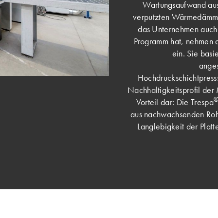
Wartungsaufwand aus. 
verputzten Wärmedämmv
das Unternehmen auch 
Programm hat, nehmen d
ein. Sie basi
anges
Hochdruckschichtpresss
Nachhaltigkeitsprofil de
Vorteil dar: Die Trespa
aus nachwachsenden Roh
Langlebigkeit der Platt