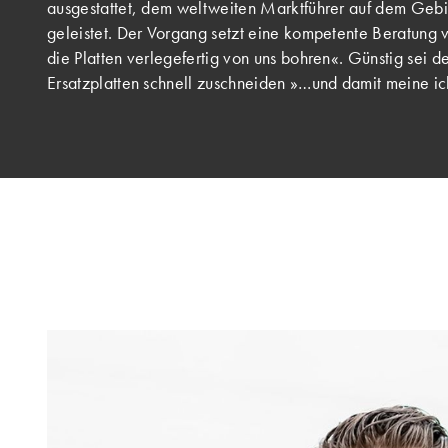
ausgestattet, dem weltweiten Marktführer auf dem Gebie
geleistet. Der Vorgang setzt eine kompetente Beratung v
die Platten verlegefertig von uns bohren«. Günstig sei 
Ersatzplatten schnell zuschneiden »…und damit meine ich