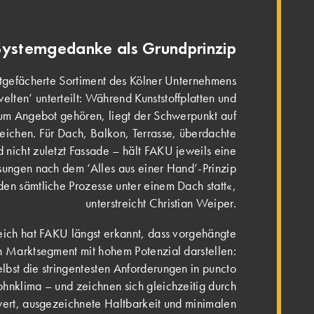
Systemgedanke als Grundprinzip
reitgefächerte Sortiment des Kölner Unternehmens
elten’ unterteilt: Während Kunststoffplatten und
um Angebot gehören, liegt der Schwerpunkt auf
reichen. Für Dach, Balkon, Terrasse, überdachte
nicht zuletzt Fassade – hält FAKU jeweils eine
ösungen nach dem ‘Alles aus einer Hand’-Prinzip
nden sämtliche Prozesse unter einem Dach statt«,
unterstreicht Christian Weiper.
ich hat FAKU längst erkannt, dass vorgehängte
in Marktsegment mit hohem Potenzial darstellen:
selbst die stringentesten Anforderungen in puncto
lima – und zeichnen sich gleichzeitig durch
ert, ausgezeichnete Haltbarkeit und minimalen