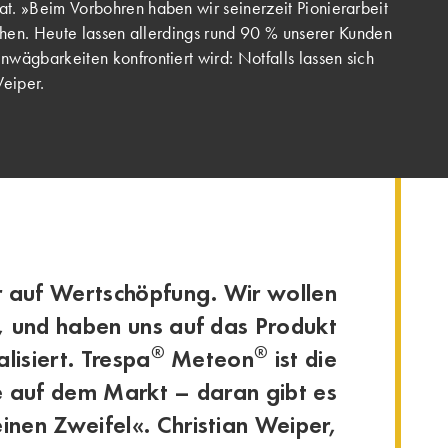
at. »Beim Vorbohren haben wir seinerzeit Pionierarbeit
achen. Heute lassen allerdings rund 90 % unserer Kunden
wägbarkeiten konfrontiert wird: Notfalls lassen sich
Weiper.
r auf Wertschöpfung. Wir wollen
n, und haben uns auf das Produkt
®
®
lisiert. Trespa
Meteon
ist die
e auf dem Markt – daran gibt es
inen Zweifel«. Christian Weiper,