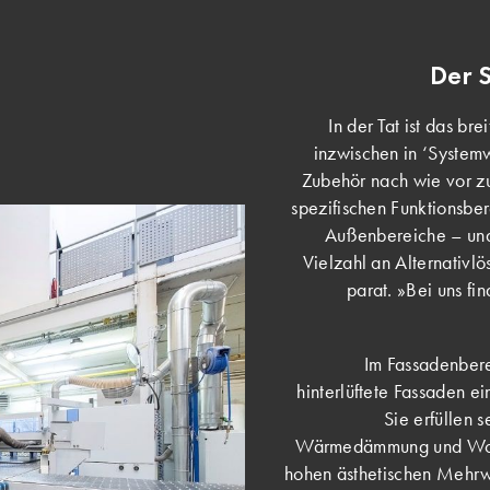
Der 
In der Tat ist das b
inzwischen in ‘Systemw
Zubehör nach wie vor z
spezifischen Funktionsbe
Außenbereiche – und 
Vielzahl an Alternativl
parat. »Bei uns fi
Im Fassadenbere
hinterlüftete Fassaden e
Sie erfüllen 
Wärmedämmung und Wohnk
hohen ästhetischen Mehrw